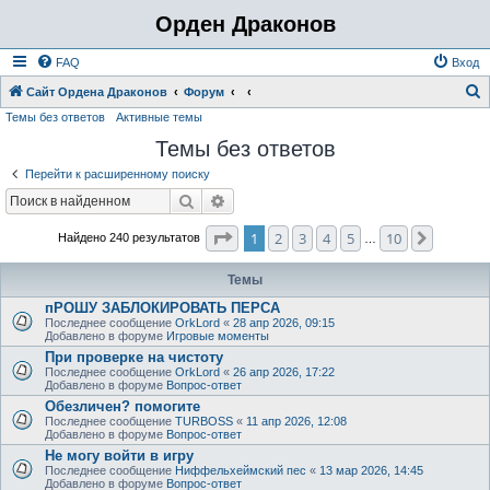
Орден Драконов
FAQ
Вход
Сайт Ордена Драконов
Форум
Темы без ответов
Активные темы
о
Темы без ответов
и
с
Перейти к расширенному поиску
к
Поиск
Расширенный поиск
Страница
1
из
10
1
2
3
4
5
10
След.
Найдено 240 результатов
…
Темы
пРОШУ ЗАБЛОКИРОВАТЬ ПЕРСА
Последнее сообщение
OrkLord
«
28 апр 2026, 09:15
Добавлено в форуме
Игровые моменты
При проверке на чистоту
Последнее сообщение
OrkLord
«
26 апр 2026, 17:22
Добавлено в форуме
Вопрос-ответ
Обезличен? помогите
Последнее сообщение
TURBOSS
«
11 апр 2026, 12:08
Добавлено в форуме
Вопрос-ответ
Не могу войти в игру
Последнее сообщение
Ниффельхеймский пес
«
13 мар 2026, 14:45
Добавлено в форуме
Вопрос-ответ