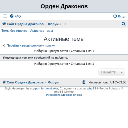
Орден Драконов
FAQ
Вход
Сайт Ордена Драконов
Форум
Темы без ответов
Активные темы
о
Активные темы
и
с
Перейти к расширенному поиску
Найдено 0 результатов • Страница
1
из
1
к
Подходящих тем или сообщений не найдено.
Найдено 0 результатов • Страница
1
из
1
Перейти
Сайт Ордена Драконов
Форум
Часовой пояс:
UTC+03:00
Style developer by
support forum tricolor
,
Создано на основе
phpBB
® Forum Software ©
phpBB Limited
Русская поддержка phpBB