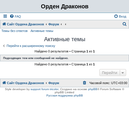
Орден Драконов
FAQ
Вход
Сайт Ордена Драконов
Форум
Темы без ответов
Активные темы
о
Активные темы
и
с
Перейти к расширенному поиску
Найдено 0 результатов • Страница
1
из
1
к
Подходящих тем или сообщений не найдено.
Найдено 0 результатов • Страница
1
из
1
Перейти
Сайт Ордена Драконов
Форум
Часовой пояс:
UTC+03:00
Style developer by
support forum tricolor
,
Создано на основе
phpBB
® Forum Software ©
phpBB Limited
Русская поддержка phpBB