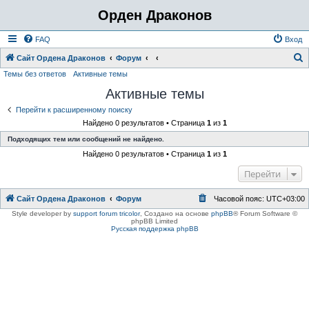
Орден Драконов
FAQ
Вход
Сайт Ордена Драконов
Форум
Темы без ответов
Активные темы
о
Активные темы
и
с
Перейти к расширенному поиску
Найдено 0 результатов • Страница
1
из
1
к
Подходящих тем или сообщений не найдено.
Найдено 0 результатов • Страница
1
из
1
Перейти
Сайт Ордена Драконов
Форум
Часовой пояс:
UTC+03:00
Style developer by
support forum tricolor
,
Создано на основе
phpBB
® Forum Software ©
phpBB Limited
Русская поддержка phpBB