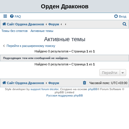
Орден Драконов
FAQ
Вход
Сайт Ордена Драконов
Форум
Темы без ответов
Активные темы
о
Активные темы
и
с
Перейти к расширенному поиску
Найдено 0 результатов • Страница
1
из
1
к
Подходящих тем или сообщений не найдено.
Найдено 0 результатов • Страница
1
из
1
Перейти
Сайт Ордена Драконов
Форум
Часовой пояс:
UTC+03:00
Style developer by
support forum tricolor
,
Создано на основе
phpBB
® Forum Software ©
phpBB Limited
Русская поддержка phpBB