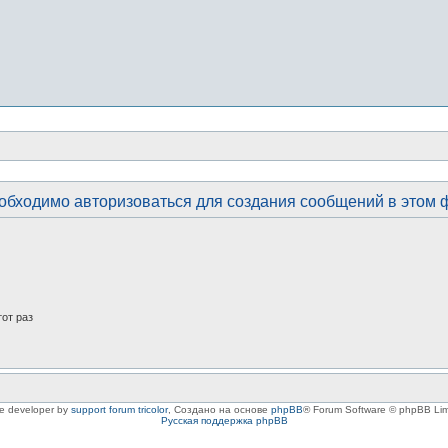
обходимо авторизоваться для создания сообщений в этом 
от раз
le developer by
support forum tricolor
,
Создано на основе
phpBB
® Forum Software © phpBB Lim
Русская поддержка phpBB