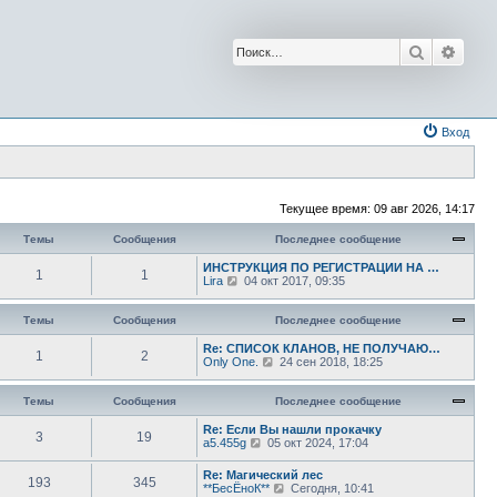
Поиск
Расш
Вход
Текущее время: 09 авг 2026, 14:17
Темы
Сообщения
Последнее сообщение
ИНСТРУКЦИЯ ПО РЕГИСТРАЦИИ НА …
1
1
П
Lira
04 окт 2017, 09:35
е
р
е
Темы
Сообщения
Последнее сообщение
й
т
Re: СПИСОК КЛАНОВ, НЕ ПОЛУЧАЮ…
1
2
и
П
Only One.
24 сен 2018, 18:25
к
е
п
р
о
е
Темы
Сообщения
Последнее сообщение
с
й
л
т
Re: Если Вы нашли прокачку
3
19
е
и
П
a5.455g
05 окт 2024, 17:04
д
к
е
н
п
р
Re: Магический лес
е
о
193
345
е
П
**БесЁноК**
Сегодня, 10:41
м
с
й