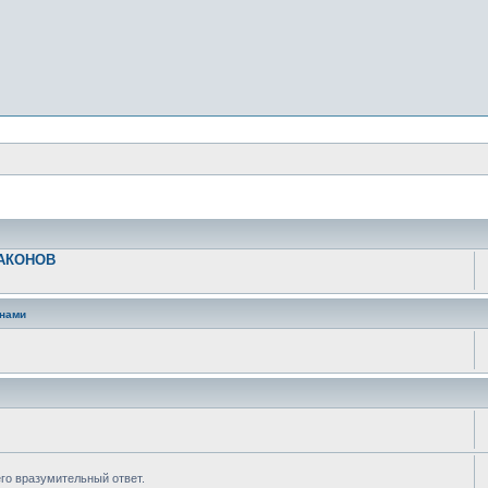
РАКОНОВ
анами
его вразумительный ответ.