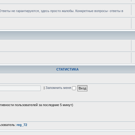
 Ответы не гарантируются, здесь просто жалобы. Конкретные вопросы- ответы в
СТАТИСТИКА
|
Запомнить меня
ктивности пользователей за последние 5 минут)
ьзователь:
reg_72