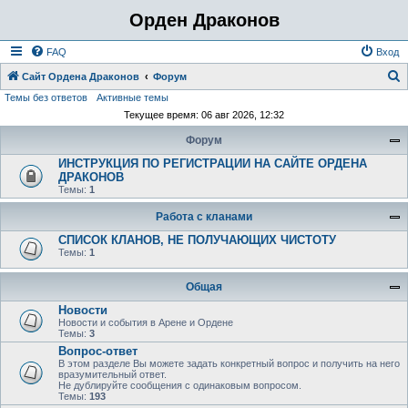
Орден Драконов
FAQ
Вход
Сайт Ордена Драконов
Форум
Темы без ответов
Активные темы
о
Текущее время: 06 авг 2026, 12:32
и
Форум
с
ИНСТРУКЦИЯ ПО РЕГИСТРАЦИИ НА САЙТЕ ОРДЕНА
к
ДРАКОНОВ
Темы:
1
Работа с кланами
СПИСОК КЛАНОВ, НЕ ПОЛУЧАЮЩИХ ЧИСТОТУ
Темы:
1
Общая
Новости
Новости и события в Арене и Ордене
Темы:
3
Вопрос-ответ
В этом разделе Вы можете задать конкретный вопрос и получить на него
вразумительный ответ.
Не дублируйте сообщения с одинаковым вопросом.
Темы:
193