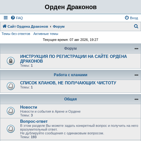
Орден Драконов
FAQ
Вход
Сайт Ордена Драконов
Форум
Темы без ответов
Активные темы
о
Текущее время: 07 авг 2026, 19:27
и
Форум
с
ИНСТРУКЦИЯ ПО РЕГИСТРАЦИИ НА САЙТЕ ОРДЕНА
к
ДРАКОНОВ
Темы:
1
Работа с кланами
СПИСОК КЛАНОВ, НЕ ПОЛУЧАЮЩИХ ЧИСТОТУ
Темы:
1
Общая
Новости
Новости и события в Арене и Ордене
Темы:
3
Вопрос-ответ
В этом разделе Вы можете задать конкретный вопрос и получить на него
вразумительный ответ.
Не дублируйте сообщения с одинаковым вопросом.
Темы:
193