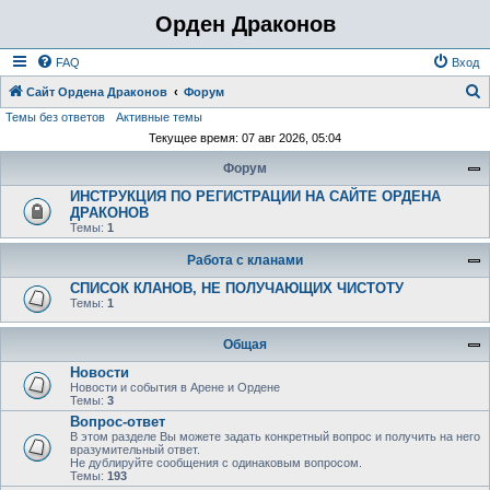
Орден Драконов
FAQ
Вход
Сайт Ордена Драконов
Форум
Темы без ответов
Активные темы
о
Текущее время: 07 авг 2026, 05:04
и
Форум
с
ИНСТРУКЦИЯ ПО РЕГИСТРАЦИИ НА САЙТЕ ОРДЕНА
к
ДРАКОНОВ
Темы:
1
Работа с кланами
СПИСОК КЛАНОВ, НЕ ПОЛУЧАЮЩИХ ЧИСТОТУ
Темы:
1
Общая
Новости
Новости и события в Арене и Ордене
Темы:
3
Вопрос-ответ
В этом разделе Вы можете задать конкретный вопрос и получить на него
вразумительный ответ.
Не дублируйте сообщения с одинаковым вопросом.
Темы:
193