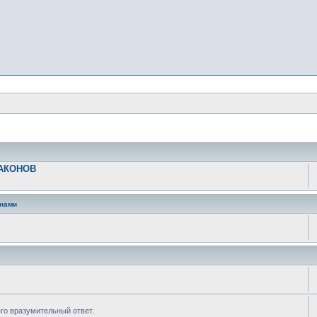
РАКОНОВ
анами
его вразумительный ответ.