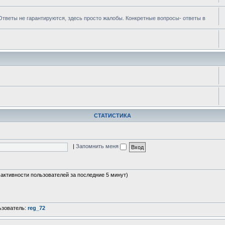
 Ответы не гарантируются, здесь просто жалобы. Конкретные вопросы- ответы в
СТАТИСТИКА
|
Запомнить меня
а активности пользователей за последние 5 минут)
ьзователь:
reg_72