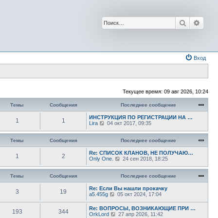
Поиск
Расш
Вход
Текущее время: 09 авг 2026, 10:24
Темы
Сообщения
Последнее сообщение
ИНСТРУКЦИЯ ПО РЕГИСТРАЦИИ НА …
1
1
П
Lira
04 окт 2017, 09:35
е
р
е
Темы
Сообщения
Последнее сообщение
й
т
Re: СПИСОК КЛАНОВ, НЕ ПОЛУЧАЮ…
1
2
и
П
Only One.
24 сен 2018, 18:25
к
е
п
р
о
е
Темы
Сообщения
Последнее сообщение
с
й
л
т
Re: Если Вы нашли прокачку
3
19
е
и
П
a5.455g
05 окт 2024, 17:04
д
к
е
н
п
р
Re: ВОПРОСЫ, ВОЗНИКАЮЩИЕ ПРИ …
е
о
193
344
е
П
OrkLord
27 апр 2026, 11:42
м
с
й